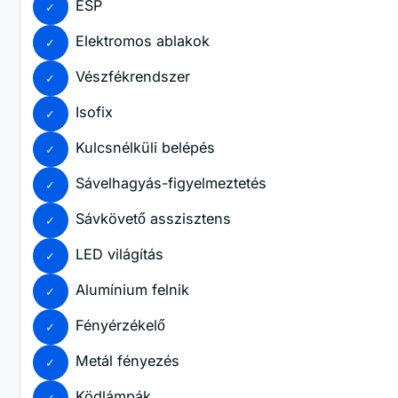
ESP
Elektromos ablakok
Vészfékrendszer
Isofix
Kulcsnélküli belépés
Sávelhagyás-figyelmeztetés
Sávkövető asszisztens
LED világítás
Alumínium felnik
Fényérzékelő
Metál fényezés
Ködlámpák