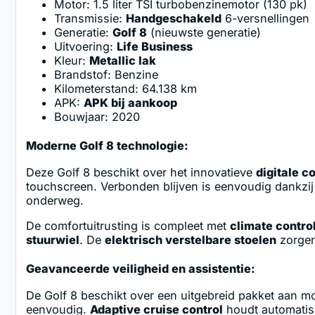
Motor: 1.5 liter TSI turbobenzinemotor (130 pk)
Transmissie:
Handgeschakeld
6-versnellingen
Generatie:
Golf 8
(nieuwste generatie)
Uitvoering:
Life Business
Kleur:
Metallic lak
Brandstof: Benzine
Kilometerstand: 64.138 km
APK:
APK bij aankoop
Bouwjaar: 2020
Moderne Golf 8 technologie:
Deze Golf 8 beschikt over het innovatieve
digitale c
touchscreen. Verbonden blijven is eenvoudig dankzi
onderweg.
De comfortuitrusting is compleet met
climate contro
stuurwiel
. De
elektrisch verstelbare stoelen
zorgen 
Geavanceerde veiligheid en assistentie:
De Golf 8 beschikt over een uitgebreid pakket aan mo
eenvoudig.
Adaptive cruise control
houdt automatisc