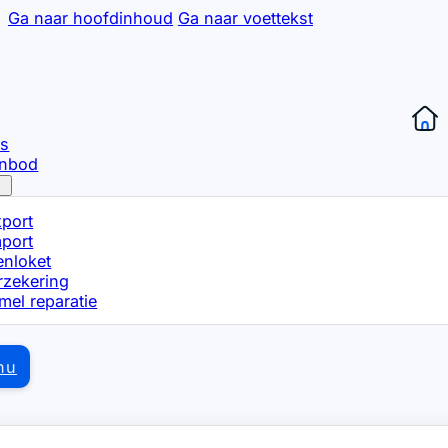
Ga naar hoofdinhoud
Ga naar voettekst
ns
anbod
xport
mport
enloket
rzekering
mel reparatie
nu