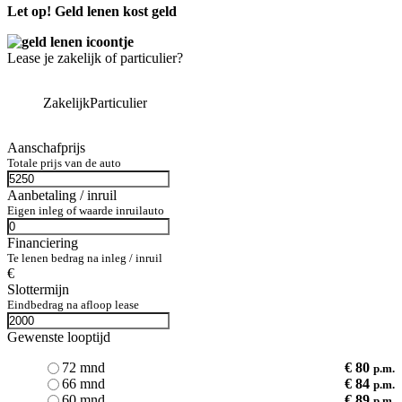
Let op! Geld lenen kost geld
Lease je zakelijk of particulier?
Zakelijk
Particulier
Aanschafprijs
Totale prijs van de auto
Aanbetaling / inruil
Eigen inleg of waarde inruilauto
Financiering
Te lenen bedrag na inleg / inruil
€
Slottermijn
Eindbedrag na afloop lease
Gewenste looptijd
72 mnd
€ 80
p.m.
66 mnd
€ 84
p.m.
60 mnd
€ 89
p.m.