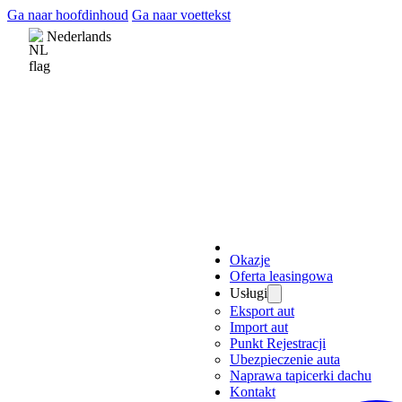
Ga naar hoofdinhoud
Ga naar voettekst
Nederlands
Okazje
Oferta leasingowa
Usługi
Eksport aut
Import aut
Punkt Rejestracji
Ubezpieczenie auta
Naprawa tapicerki dachu
Kontakt