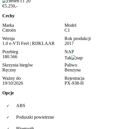
€5.250,-
Cechy
Marka
Model
Citroën
C1
Wersja
Rok produkcji
1.0 e-VTi Feel | RIJKLAAR
2017
Przebieg
NAP
180.566
Tak
Skrzynia biegów
Paliwo
Ręczny
Benzyna
Ważny do
Rejestracja
19/10/2026
PX-938-H
Opcje
ABS
Poduszki powietrzne
Bluetooth