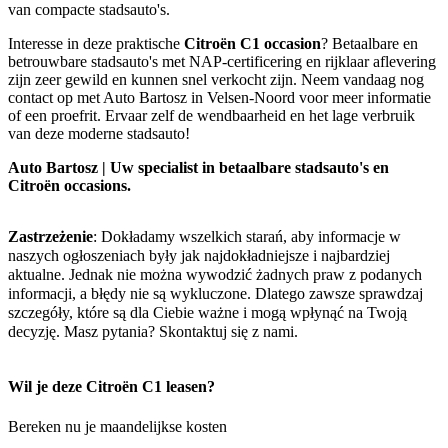
van compacte stadsauto's.
Interesse in deze praktische
Citroën C1 occasion
? Betaalbare en
betrouwbare stadsauto's met NAP-certificering en rijklaar aflevering
zijn zeer gewild en kunnen snel verkocht zijn. Neem vandaag nog
contact op met Auto Bartosz in Velsen-Noord voor meer informatie
of een proefrit. Ervaar zelf de wendbaarheid en het lage verbruik
van deze moderne stadsauto!
Auto Bartosz | Uw specialist in betaalbare stadsauto's en
Citroën occasions.
Zastrzeżenie
: Dokładamy wszelkich starań, aby informacje w
naszych ogłoszeniach były jak najdokładniejsze i najbardziej
aktualne. Jednak nie można wywodzić żadnych praw z podanych
informacji, a błędy nie są wykluczone. Dlatego zawsze sprawdzaj
szczegóły, które są dla Ciebie ważne i mogą wpłynąć na Twoją
decyzję. Masz pytania? Skontaktuj się z nami.
Wil je deze Citroën C1 leasen?
Bereken nu je maandelijkse kosten