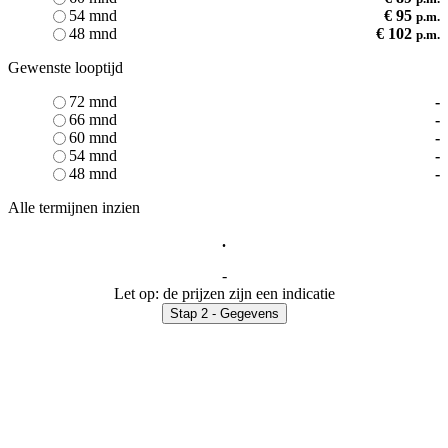
54 mnd
€ 95
p.m.
48 mnd
€ 102
p.m.
Gewenste looptijd
72 mnd
-
66 mnd
-
60 mnd
-
54 mnd
-
48 mnd
-
Alle termijnen inzien
.
-
Let op: de prijzen zijn een indicatie
Stap 2 - Gegevens
Na het invullen ontvangt u op werkdagen binnen 24 uur een
vrijblijvende offerte van onze partner BD Lease
Aankoopprijs
-
Aanbetaling
-
Financieringsbedrag
-