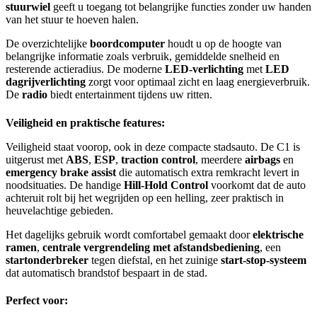
stuurwiel
geeft u toegang tot belangrijke functies zonder uw handen
van het stuur te hoeven halen.
De overzichtelijke
boordcomputer
houdt u op de hoogte van
belangrijke informatie zoals verbruik, gemiddelde snelheid en
resterende actieradius. De moderne
LED-verlichting
met
LED
dagrijverlichting
zorgt voor optimaal zicht en laag energieverbruik.
De
radio
biedt entertainment tijdens uw ritten.
Veiligheid en praktische features:
Veiligheid staat voorop, ook in deze compacte stadsauto. De C1 is
uitgerust met
ABS
,
ESP
,
traction control
, meerdere
airbags
en
emergency brake assist
die automatisch extra remkracht levert in
noodsituaties. De handige
Hill-Hold Control
voorkomt dat de auto
achteruit rolt bij het wegrijden op een helling, zeer praktisch in
heuvelachtige gebieden.
Het dagelijks gebruik wordt comfortabel gemaakt door
elektrische
ramen
,
centrale vergrendeling met afstandsbediening
, een
startonderbreker
tegen diefstal, en het zuinige
start-stop-systeem
dat automatisch brandstof bespaart in de stad.
Perfect voor: