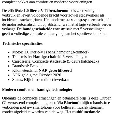
compleet pakket aan comfort en moderne voorzieningen.
De efficiënte
1.0 liter e-VTi benzinemotor
is zeer zuinig in
verbruik en levert voldoende kracht voor zowel stadsverkeer als
incidentele snelwegritten. Het moderne
start-stop-systeem
schakelt
de motor automatisch uit bij stilstand, wat het al lage verbruik verder
verlaagt. De
handgeschakelde transmissie
met 5 versnellingen
geeft u volledige controle en draagt bij aan het sportieve karakter.
Technische specificaties:
Motor: 1.0 liter e-VTi benzinemotor (3-cilinder)
Transmissie:
Handgeschakeld
5-versnellingen
Carrosserie: Compacte
stadsauto
(5-deurs hatchback)
Brandstof: Benzine
Kilometerstand:
NAP-gecertificeerd
APK geldig tot: Oktober 2026
Status:
Rijklaar
en direct leverbaar
Modern comfort en handige technologie:
Ondanks de compacte afmetingen en betaalbare prijs is deze Citroën
C1 verrassend compleet uitgerust. Via
Bluetooth
blijft u hands-free
verbonden met uw smartphone voor bellen en muziek streamen
zonder afgeleid te worden van de weg. Het
multifunctionele