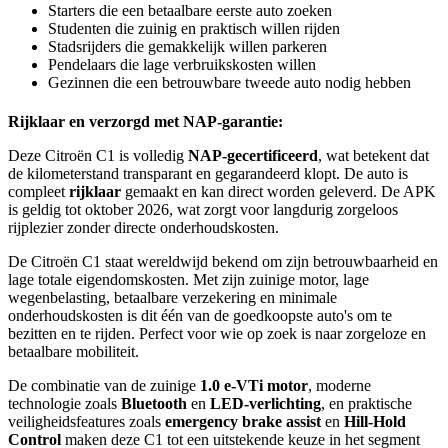
Starters die een betaalbare eerste auto zoeken
Studenten die zuinig en praktisch willen rijden
Stadsrijders die gemakkelijk willen parkeren
Pendelaars die lage verbruikskosten willen
Gezinnen die een betrouwbare tweede auto nodig hebben
Rijklaar en verzorgd met NAP-garantie:
Deze Citroën C1 is volledig
NAP-gecertificeerd
, wat betekent dat
de kilometerstand transparant en gegarandeerd klopt. De auto is
compleet
rijklaar
gemaakt en kan direct worden geleverd. De APK
is geldig tot oktober 2026, wat zorgt voor langdurig zorgeloos
rijplezier zonder directe onderhoudskosten.
De Citroën C1 staat wereldwijd bekend om zijn betrouwbaarheid en
lage totale eigendomskosten. Met zijn zuinige motor, lage
wegenbelasting, betaalbare verzekering en minimale
onderhoudskosten is dit één van de goedkoopste auto's om te
bezitten en te rijden. Perfect voor wie op zoek is naar zorgeloze en
betaalbare mobiliteit.
De combinatie van de zuinige
1.0 e-VTi motor
, moderne
technologie zoals
Bluetooth
en
LED-verlichting
, en praktische
veiligheidsfeatures zoals
emergency brake assist
en
Hill-Hold
Control
maken deze C1 tot een uitstekende keuze in het segment