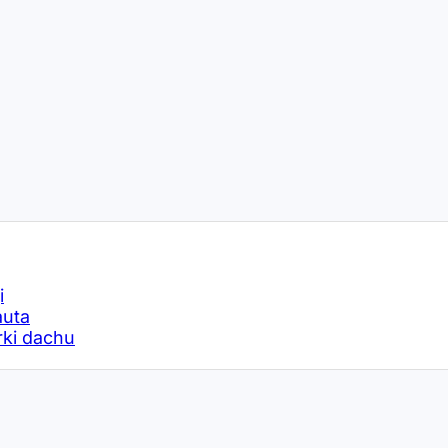
i
auta
rki dachu