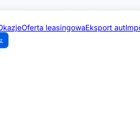
Okazje
Oferta leasingowa
Eksport aut
Impo
z