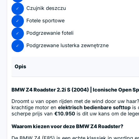
Czujnik deszczu
Fotele sportowe
Podgrzewanie foteli
Podgrzewane lusterka zewnętrzne
Opis
BMW Z4 Roadster 2.2i S (2004) | Iconische Open S
Droomt u van open rijden met de wind door uw haar
krachtige motor en
elektrisch bedienbare softtop
is 
scherpe prijs van
€10.950
is dit uw kans om de lege
Waarom kiezen voor deze BMW Z4 Roadster?
De BMW Z4 (E85) is een echte klassiek in wording en