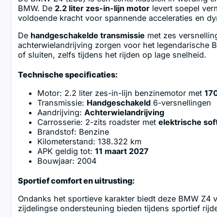
BMW. De
2.2 liter zes-in-lijn motor
levert soepel ve
voldoende kracht voor spannende acceleraties en dyn
De
handgeschakelde transmissie
met zes versnelling
achterwielandrijving zorgen voor het legendarische
of sluiten, zelfs tijdens het rijden op lage snelheid.
Technische specificaties:
Motor: 2.2 liter zes-in-lijn benzinemotor met
170
Transmissie:
Handgeschakeld
6-versnellingen
Aandrijving:
Achterwielandrijving
Carrosserie: 2-zits roadster met
elektrische sof
Brandstof: Benzine
Kilometerstand: 138.322 km
APK geldig tot:
11 maart 2027
Bouwjaar: 2004
Sportief comfort en uitrusting:
Ondanks het sportieve karakter biedt deze BMW Z4 ve
zijdelingse ondersteuning bieden tijdens sportief rij