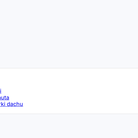
i
auta
rki dachu