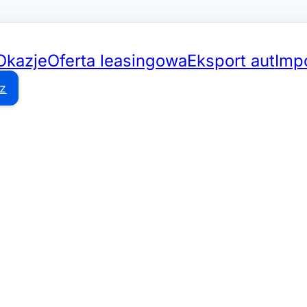
Okazje
Oferta leasingowa
Eksport aut
Impo
z