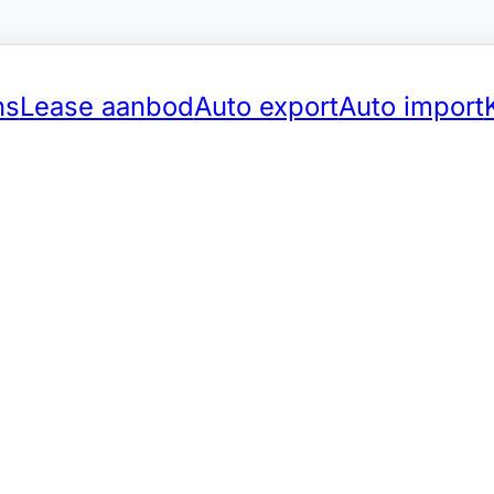
ns
Lease aanbod
Auto export
Auto import