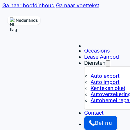
Ga naar hoofdinhoud
Ga naar voettekst
Nederlands
Occasions
Lease Aanbod
Diensten
Auto export
Auto import
Kentekenloket
Autoverzekerin
Autohemel repar
Contact
Bel nu