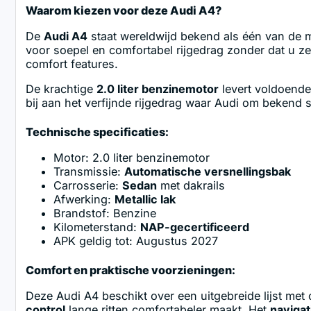
Waarom kiezen voor deze Audi A4?
De
Audi A4
staat wereldwijd bekend als één van de m
voor soepel en comfortabel rijgedrag zonder dat u ze
comfort features.
De krachtige
2.0 liter benzinemotor
levert voldoende
bij aan het verfijnde rijgedrag waar Audi om bekend s
Technische specificaties:
Motor: 2.0 liter benzinemotor
Transmissie:
Automatische versnellingsbak
Carrosserie:
Sedan
met dakrails
Afwerking:
Metallic lak
Brandstof: Benzine
Kilometerstand:
NAP-gecertificeerd
APK geldig tot: Augustus 2027
Comfort en praktische voorzieningen:
Deze Audi A4 beschikt over een uitgebreide lijst met
control
lange ritten comfortabeler maakt. Het
naviga