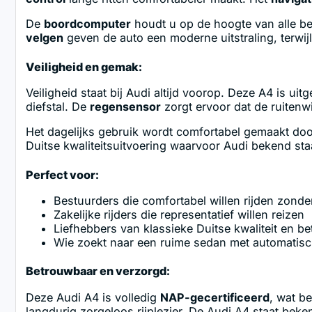
De
boordcomputer
houdt u op de hoogte van alle bela
velgen
geven de auto een moderne uitstraling, terwij
Veiligheid en gemak:
Veiligheid staat bij Audi altijd voorop. Deze A4 is uit
diefstal. De
regensensor
zorgt ervoor dat de ruitenwi
Het dagelijks gebruik wordt comfortabel gemaakt do
Duitse kwaliteitsuitvoering waarvoor Audi bekend sta
Perfect voor:
Bestuurders die comfortabel willen rijden zonder
Zakelijke rijders die representatief willen reizen
Liefhebbers van klassieke Duitse kwaliteit en b
Wie zoekt naar een ruime sedan met automatis
Betrouwbaar en verzorgd:
Deze Audi A4 is volledig
NAP-gecertificeerd
, wat b
langdurig zorgeloos rijplezier. De Audi A4 staat be