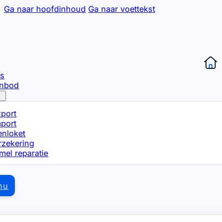
Ga naar hoofdinhoud
Ga naar voettekst
ns
anbod
xport
mport
enloket
rzekering
mel reparatie
nu