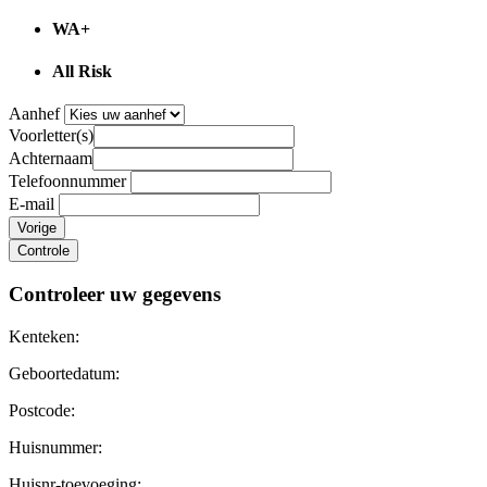
WA+
All Risk
Aanhef
Voorletter(s)
Achternaam
Telefoonnummer
E-mail
Vorige
Controle
Controleer uw gegevens
Kenteken:
Geboortedatum:
Postcode:
Huisnummer:
Huisnr-toevoeging: