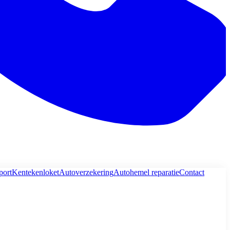
port
Kentekenloket
Autoverzekering
Autohemel reparatie
Contact