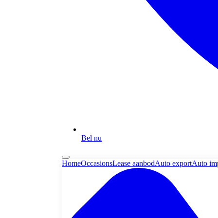
Bel nu
Home
Occasions
Lease aanbod
Auto export
Auto im