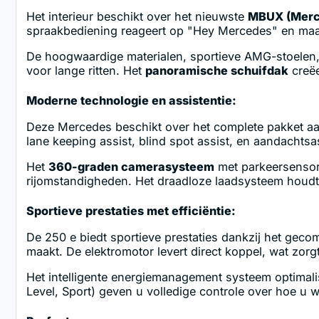
Het interieur beschikt over het nieuwste
MBUX (Merc
spraakbediening reageert op "Hey Mercedes" en maakt
De hoogwaardige materialen, sportieve AMG-stoelen,
voor lange ritten. Het
panoramische schuifdak
creëe
Moderne technologie en assistentie:
Deze Mercedes beschikt over het complete pakket a
lane keeping assist, blind spot assist, en aandachtsassi
Het
360-graden camerasysteem
met parkeersensor
rijomstandigheden. Het draadloze laadsysteem hou
Sportieve prestaties met efficiëntie:
De 250 e biedt sportieve prestaties dankzij het gec
maakt. De elektromotor levert direct koppel, wat zorgt
Het intelligente energiemanagement systeem optimalise
Level, Sport) geven u volledige controle over hoe u w