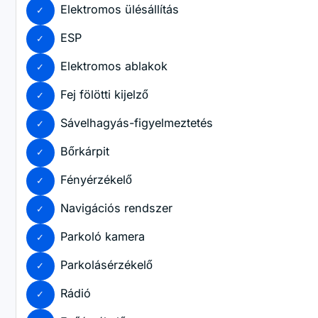
Elektromos ülésállítás
ESP
Elektromos ablakok
Fej fölötti kijelző
Sávelhagyás-figyelmeztetés
Bőrkárpit
Fényérzékelő
Navigációs rendszer
Parkoló kamera
Parkolásérzékelő
Rádió