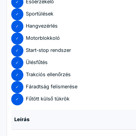
Esőérzékelő
Sportülések
Hangvezérlés
Motorblokkoló
Start-stop rendszer
Ülésfűtés
Trakciós ellenőrzés
Fáradtság felismerése
Fűtött külső tükrök
Leírás