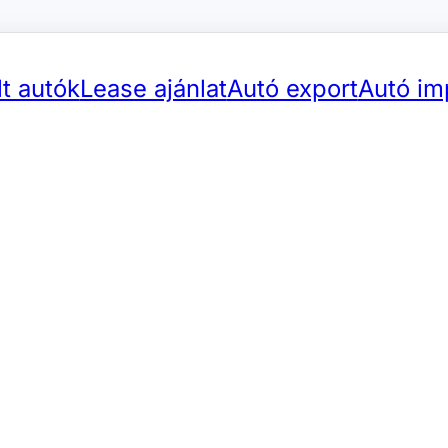
t autók
Lease ajánlat
Autó export
Autó im