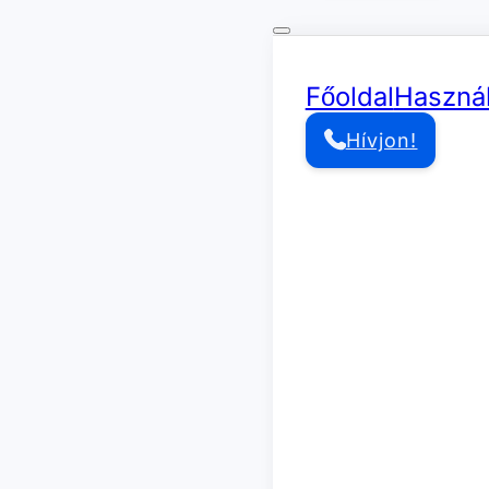
Főoldal
Használ
Hívjon!