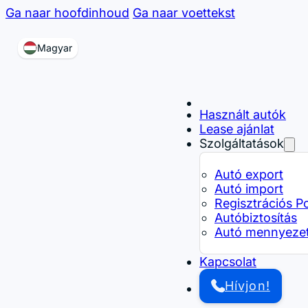
Ga naar hoofdinhoud
Ga naar voettekst
Magyar
Használt autók
Lease ajánlat
Szolgáltatások
Autó export
Autó import
Regisztrációs P
Autóbiztosítás
Autó mennyezet 
Kapcsolat
Hívjon!