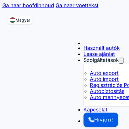
Ga naar hoofdinhoud
Ga naar voettekst
Magyar
Használt autók
Lease ajánlat
Szolgáltatások
Autó export
Autó import
Regisztrációs P
Autóbiztosítás
Autó mennyezet 
Kapcsolat
Hívjon!