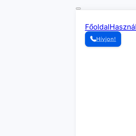
Főoldal
Használ
Hívjon!