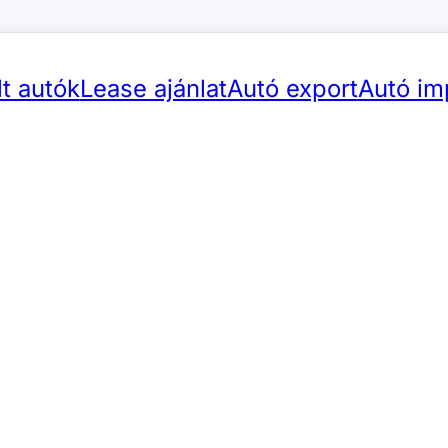
t autók
Lease ajánlat
Autó export
Autó im