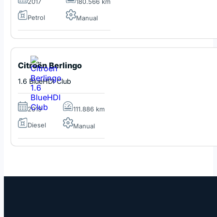
2017
180.566 km
Petrol
Manual
Citroën Berlingo
1.6 BlueHDI Club
2019
111.886 km
Diesel
Manual