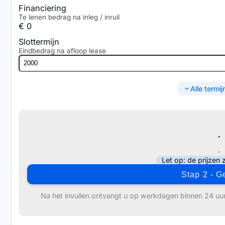
Financiering
Te lenen bedrag na inleg / inruil
€ 0
Slottermijn
Eindbedrag na afloop lease
Alle termij
.
-
Let op: de prijzen z
Stap 2 - 
Na het invullen ontvangt u op werkdagen binnen 24 uur 