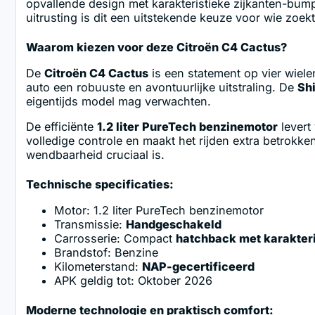
opvallende design met karakteristieke zijkanten-bump
uitrusting is dit een uitstekende keuze voor wie zoekt 
Waarom kiezen voor deze Citroën C4 Cactus?
De
Citroën C4 Cactus
is een statement op vier wiele
auto een robuuste en avontuurlijke uitstraling. De
Shi
eigentijds model mag verwachten.
De efficiënte
1.2 liter PureTech benzinemotor
levert
volledige controle en maakt het rijden extra betrokke
wendbaarheid cruciaal is.
Technische specificaties:
Motor: 1.2 liter PureTech benzinemotor
Transmissie:
Handgeschakeld
Carrosserie: Compact
hatchback met karakteri
Brandstof: Benzine
Kilometerstand:
NAP-gecertificeerd
APK geldig tot: Oktober 2026
Moderne technologie en praktisch comfort: