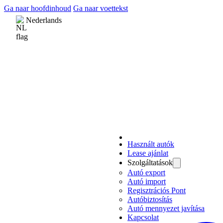
Ga naar hoofdinhoud
Ga naar voettekst
Nederlands
Használt autók
Lease ajánlat
Szolgáltatások
Autó export
Autó import
Regisztrációs Pont
Autóbiztosítás
Autó mennyezet javítása
Kapcsolat