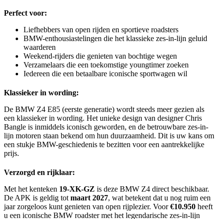
Perfect voor:
Liefhebbers van open rijden en sportieve roadsters
BMW-enthousiastelingen die het klassieke zes-in-lijn geluid
waarderen
Weekend-rijders die genieten van bochtige wegen
Verzamelaars die een toekomstige youngtimer zoeken
Iedereen die een betaalbare iconische sportwagen wil
Klassieker in wording:
De BMW Z4 E85 (eerste generatie) wordt steeds meer gezien als
een klassieker in wording. Het unieke design van designer Chris
Bangle is inmiddels iconisch geworden, en de betrouwbare zes-in-
lijn motoren staan bekend om hun duurzaamheid. Dit is uw kans om
een stukje BMW-geschiedenis te bezitten voor een aantrekkelijke
prijs.
Verzorgd en rijklaar:
Met het kenteken
19-XK-GZ
is deze BMW Z4 direct beschikbaar.
De APK is geldig tot
maart 2027
, wat betekent dat u nog ruim een
jaar zorgeloos kunt genieten van open rijplezier. Voor
€10.950
heeft
u een iconische BMW roadster met het legendarische zes-in-lijn