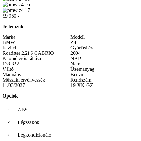
€9.950,-
Jellemzők
Márka
Modell
BMW
Z4
Kivitel
Gyártási év
Roadster 2.2i S CABRIO
2004
Kilométeróra állása
NAP
138.322
Nem
Váltó
Üzemanyag
Manuális
Benzin
Műszaki érvényesség
Rendszám
11/03/2027
19-XK-GZ
Opciók
ABS
Légzsákok
Légkondicionáló