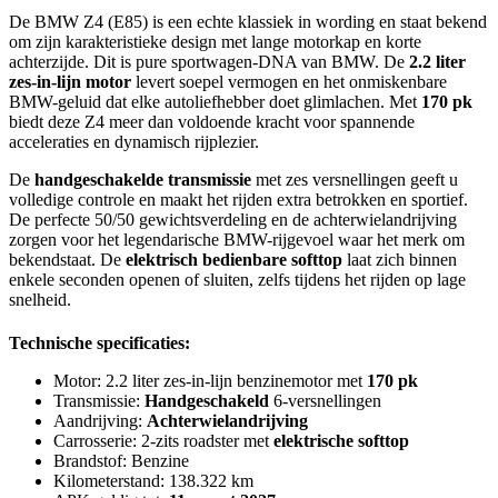
De BMW Z4 (E85) is een echte klassiek in wording en staat bekend
om zijn karakteristieke design met lange motorkap en korte
achterzijde. Dit is pure sportwagen-DNA van BMW. De
2.2 liter
zes-in-lijn motor
levert soepel vermogen en het onmiskenbare
BMW-geluid dat elke autoliefhebber doet glimlachen. Met
170 pk
biedt deze Z4 meer dan voldoende kracht voor spannende
acceleraties en dynamisch rijplezier.
De
handgeschakelde transmissie
met zes versnellingen geeft u
volledige controle en maakt het rijden extra betrokken en sportief.
De perfecte 50/50 gewichtsverdeling en de achterwielandrijving
zorgen voor het legendarische BMW-rijgevoel waar het merk om
bekendstaat. De
elektrisch bedienbare softtop
laat zich binnen
enkele seconden openen of sluiten, zelfs tijdens het rijden op lage
snelheid.
Technische specificaties:
Motor: 2.2 liter zes-in-lijn benzinemotor met
170 pk
Transmissie:
Handgeschakeld
6-versnellingen
Aandrijving:
Achterwielandrijving
Carrosserie: 2-zits roadster met
elektrische softtop
Brandstof: Benzine
Kilometerstand: 138.322 km