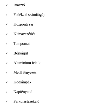
Riasztó
Fedélzeti számítógép
Központi zár
Klímavezérlés
Tempomat
Bőrkárpit
Alumínium felnik
Metál fényezés
Ködlámpák
Napfénytető
Parkolásérzékelő