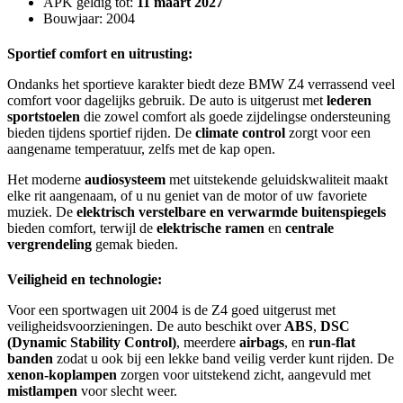
APK geldig tot:
11 maart 2027
Bouwjaar: 2004
Sportief comfort en uitrusting:
Ondanks het sportieve karakter biedt deze BMW Z4 verrassend veel
comfort voor dagelijks gebruik. De auto is uitgerust met
lederen
sportstoelen
die zowel comfort als goede zijdelingse ondersteuning
bieden tijdens sportief rijden. De
climate control
zorgt voor een
aangename temperatuur, zelfs met de kap open.
Het moderne
audiosysteem
met uitstekende geluidskwaliteit maakt
elke rit aangenaam, of u nu geniet van de motor of uw favoriete
muziek. De
elektrisch verstelbare en verwarmde buitenspiegels
bieden comfort, terwijl de
elektrische ramen
en
centrale
vergrendeling
gemak bieden.
Veiligheid en technologie:
Voor een sportwagen uit 2004 is de Z4 goed uitgerust met
veiligheidsvoorzieningen. De auto beschikt over
ABS
,
DSC
(Dynamic Stability Control)
, meerdere
airbags
, en
run-flat
banden
zodat u ook bij een lekke band veilig verder kunt rijden. De
xenon-koplampen
zorgen voor uitstekend zicht, aangevuld met
mistlampen
voor slecht weer.