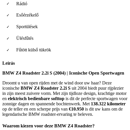
Rádió
Esőérzékelő
Sportülések
Ülésfűtés
Fűtött külső tükrök
Leírás
BMW Z4 Roadster 2.2i S (2004) | Iconische Open Sportwagen
Droomt u van open rijden met de wind door uw haar? Deze
iconische
BMW Z4 Roadster 2.2i S
uit 2004 biedt puur rijplezier
in zijn meest zuivere vorm. Met zijn tijdloze design, krachtige motor
en
elektrisch bedienbare softtop
is dit de perfecte sportwagen voor
zonnige dagen en spannende bochtenwerk. Met
138.322 kilometer
op de teller en een scherpe prijs van
€10.950
is dit uw kans om de
legendarische BMW roadster-ervaring te beleven.
Waarom kiezen voor deze BMW Z4 Roadster?