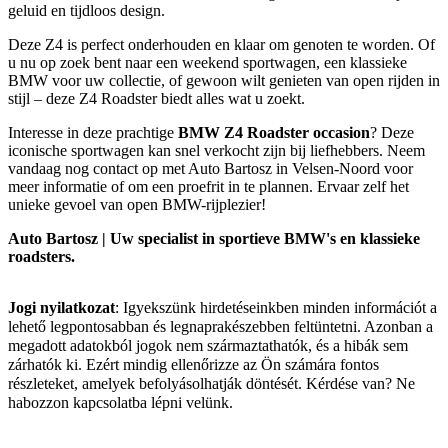
geluid en tijdloos design.
Deze Z4 is perfect onderhouden en klaar om genoten te worden. Of
u nu op zoek bent naar een weekend sportwagen, een klassieke
BMW voor uw collectie, of gewoon wilt genieten van open rijden in
stijl – deze Z4 Roadster biedt alles wat u zoekt.
Interesse in deze prachtige
BMW Z4 Roadster occasion
? Deze
iconische sportwagen kan snel verkocht zijn bij liefhebbers. Neem
vandaag nog contact op met Auto Bartosz in Velsen-Noord voor
meer informatie of om een proefrit in te plannen. Ervaar zelf het
unieke gevoel van open BMW-rijplezier!
Auto Bartosz | Uw specialist in sportieve BMW's en klassieke
roadsters.
Jogi nyilatkozat
: Igyekszünk hirdetéseinkben minden információt a
lehető legpontosabban és legnaprakészebben feltüntetni. Azonban a
megadott adatokból jogok nem származtathatók, és a hibák sem
zárhatók ki. Ezért mindig ellenőrizze az Ön számára fontos
részleteket, amelyek befolyásolhatják döntését. Kérdése van? Ne
habozzon kapcsolatba lépni velünk.