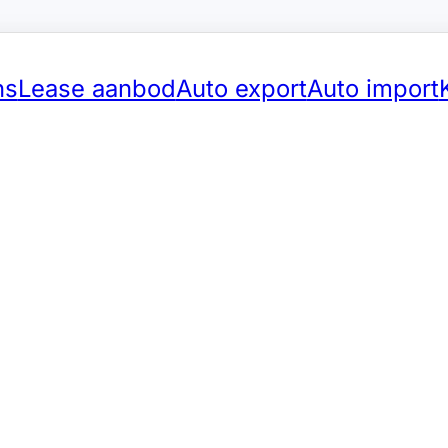
ns
Lease aanbod
Auto export
Auto import