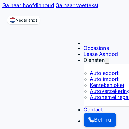
Ga naar hoofdinhoud
Ga naar voettekst
Nederlands
Occasions
Lease Aanbod
Diensten
Auto export
Auto import
Kentekenloket
Autoverzekerin
Autohemel repar
Contact
Bel nu